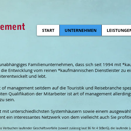
START
UNTERNEHMEN
LEISTUNGE
 unabhängiges Familienunternehmen, dass sich seit 1994 mit *k
te die Entwicklung vom reinen *kaufmännischen Dienstleister zu e
terentwickelt und lebt.
art of management seitdem auf die Touristik und Reisebranche spez
ten Qualifikation der Mitarbeiter ist art of management allerding
zu sein.
mit unterschiedlichsten Systemhäusern sowie einem ausgewählte
ent ein interessantes Netzwerk von dem vielleicht auch Sie profit
s Verbuchen laufender Geschäftsvorfälle (soweit zulässig laut §6 Nr.4 StBerG), die laufende