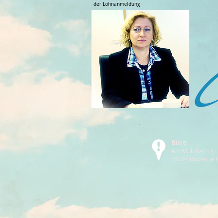
der Lohnanmeldung
Büro
Am Mühlbach 4
55294 Bodenhei