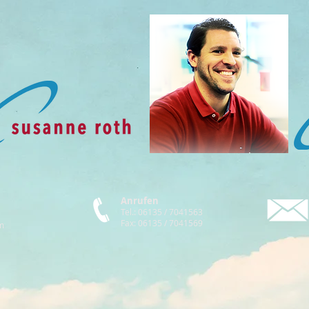
Anrufen
Tel.: 06135 / 7041563
Fax: 06135 / 7041569
m