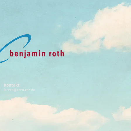
Kontakt
b.roth@aom-mz.de